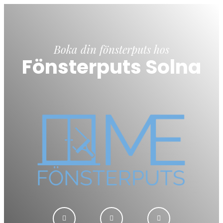
Boka din fönsterputs hos
Fönsterputs Solna