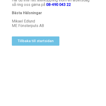
Har du inte fått återkoppling inom en arbetsdag
så ring oss gärna på
08-490 043 22
Bästa Hälsningar
Mikael Edlund
ME Fönsterputs AB
Tillbaka till startsidan